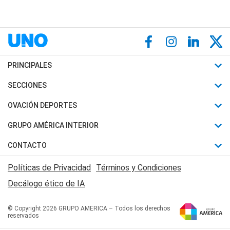
PRINCIPALES
Últimas Noticias
SECCIONES
Política
Horóscopo
OVACIÓN DEPORTES
Sociedad
Motores
Fútbol
GRUPO AMÉRICA INTERIOR
Policiales
Recetas
Mundial
Canal 7 en Vivo
CONTACTO
Judiciales
Trucos caseros
Automovilismo
Radio Nihuil
Acerca de Nosotros
Economia
Políticas de Privacidad
Términos y Condiciones
Series y Películas
Rugby
FM UNA
Contactanos
Decálogo ético de IA
Edictos y Solicitadas
Tenis
Radio Brava
Newsletter
Básquet
© Copyright 2026 GRUPO AMERICA – Todos los derechos
San Juan 8
reservados
Boxeo