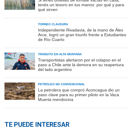
Si tenés botellas de tomate vacías en casa,
tenés un tesoro en tus manos: por qué y para
qué sirven
TORNEO CLAUSURA
Independiente Rivadavia, de la mano de Álex
Arce, logró un gran triunfo frente a Estudiantes
de Río Cuarto
TRÁNSITO EN ALTA MONTAÑA
Transportistas alertaron por el colapso en el
paso a Chile ante la demora en su reapertura
del lado argentino
PETRÓLEO NO CONVENCIONAL
La petrolera que compró Aconcagua dio un
paso clave para su primer piloto en la Vaca
Muerta mendocina
TE PUEDE INTERESAR