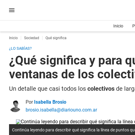
Inicio
P
Inicio
Sociedad
Qué significa
¿LO SABÍAS?
¿Qué significa y para q
ventanas de los colect
Un detalle que casi todos los
colectivos
de larg
Por
Isabella Brosio
brosio.isabella@diariouno.com.ar
Continúa leyendo para describir qué significa la línea de puntos qu