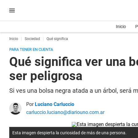
Inicio
P
Inicio
Sociedad
Qué significa
PARA TENER EN CUENTA
Qué significa ver una 
ser peligrosa
Si ves una bolsa negra atada a un árbol, será 
Por
Luciano Carluccio
carluccio.luciano@diariouno.com.ar
Esta imagen despierta la curiosidad de más de una persona.