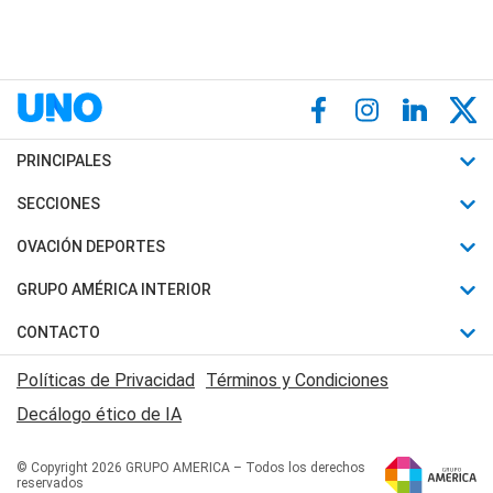
PRINCIPALES
Últimas Noticias
SECCIONES
Política
Horóscopo
OVACIÓN DEPORTES
Sociedad
Motores
Fútbol
GRUPO AMÉRICA INTERIOR
Policiales
Recetas
Mundial
Canal 7 en Vivo
CONTACTO
Judiciales
Trucos caseros
Automovilismo
Radio Nihuil
Acerca de Nosotros
Economia
Políticas de Privacidad
Términos y Condiciones
Series y Películas
Rugby
FM UNA
Contactanos
Decálogo ético de IA
Edictos y Solicitadas
Tenis
Radio Brava
Newsletter
Básquet
© Copyright 2026 GRUPO AMERICA – Todos los derechos
San Juan 8
reservados