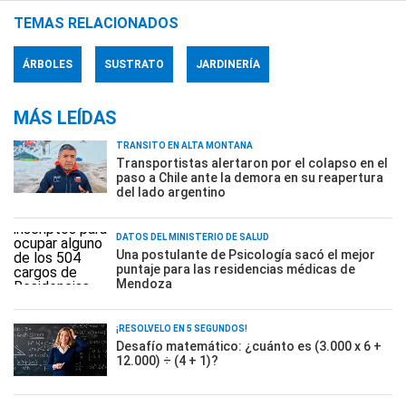
TEMAS RELACIONADOS
ÁRBOLES
SUSTRATO
JARDINERÍA
MÁS LEÍDAS
TRÁNSITO EN ALTA MONTAÑA
Transportistas alertaron por el colapso en el
paso a Chile ante la demora en su reapertura
del lado argentino
DATOS DEL MINISTERIO DE SALUD
Una postulante de Psicología sacó el mejor
puntaje para las residencias médicas de
Mendoza
¡RESOLVELO EN 5 SEGUNDOS!
Desafío matemático: ¿cuánto es (3.000 x 6 +
12.000) ÷ (4 + 1)?