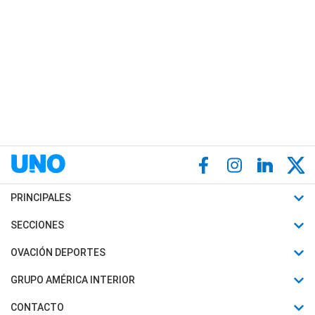
PRINCIPALES
Últimas Noticias
SECCIONES
Política
Horóscopo
OVACIÓN DEPORTES
Sociedad
Motores
Fútbol
GRUPO AMÉRICA INTERIOR
Policiales
Recetas
Mundial
Canal 7 en Vivo
CONTACTO
Judiciales