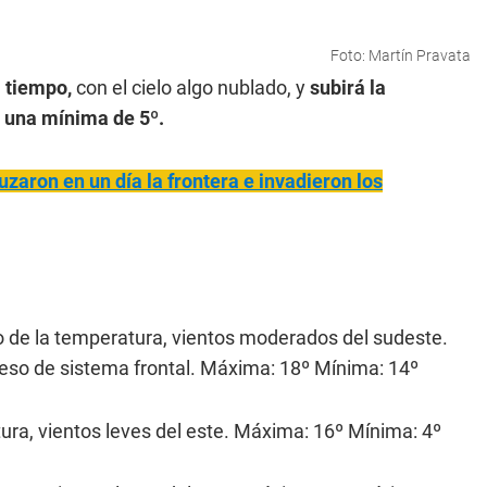
Foto: Martín Pravata
l tiempo,
con el cielo algo nublado, y
subirá la
 una mínima de 5º.
zaron en un día la frontera e invadieron los
 de la temperatura, vientos moderados del sudeste.
greso de sistema frontal. Máxima: 18º Mínima: 14º
ra, vientos leves del este. Máxima: 16º Mínima: 4º