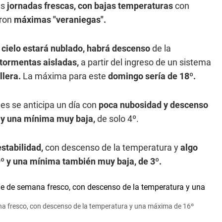
as
jornadas frescas, con bajas temperaturas
con
aron
máximas "veraniegas".
l cielo estará nublado, habrá descenso
de la
 tormentas aisladas,
a partir del ingreso de un sistema
llera.
La máxima para este
domingo sería de 18º.
es se anticipa un día con
poca nubosidad y descenso
 y una mínima muy baja,
de solo 4º.
estabilidad,
con descenso de la temperatura y
algo
º y una mínima también muy baja, de 3º.
na fresco, con descenso de la temperatura y una máxima de 16º