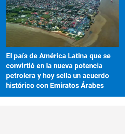
El país de América Latina que se
convirtió en la nueva potencia
petrolera y hoy sella un acuerdo
histórico con Emiratos Árabes