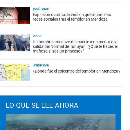
¿QUÉ PASÓ?
Explosión o sismo: la versión que inundó las
redes sociales tras el temblor en Mendoza
VIDEO
Un hombre amenazó de muerte a un menor a la
salida del Normal de Tunuyán: "¿Qué te hacés el
mafioso si sos un princeso?"
¡ATENCIÓN!
¿Dónde fue el epicentro del temblor en Mendoza?
LO QUE SE LEE AHORA