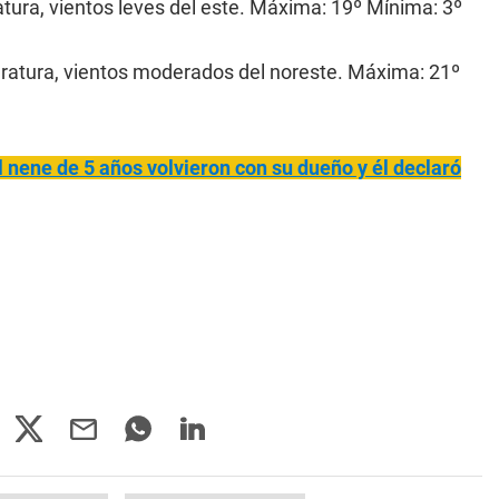
ura, vientos leves del este. Máxima: 19º Mínima: 3º
ratura, vientos moderados del noreste. Máxima: 21º
 nene de 5 años volvieron con su dueño y él declaró