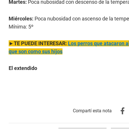
Martes:
Poca nubosidad con descenso de la temperat
Miércoles:
Poca nubosidad con ascenso de la tempe
Mínima: 5º
►TE PUEDE INTERESAR:
Los perros que atacaron al
que son como sus hijos
El extendido