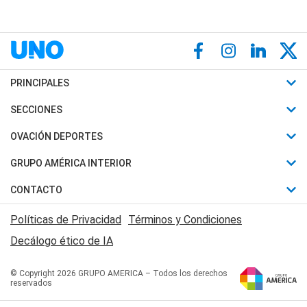
PRINCIPALES
Últimas Noticias
SECCIONES
Política
Horóscopo
OVACIÓN DEPORTES
Sociedad
Motores
Fútbol
GRUPO AMÉRICA INTERIOR
Policiales
Recetas
Mundial
Canal 7 en Vivo
CONTACTO
Judiciales
Trucos caseros
Automovilismo
Radio Nihuil
Acerca de Nosotros
Economia
Políticas de Privacidad
Términos y Condiciones
Series y Películas
Rugby
FM UNA
Contactanos
Decálogo ético de IA
Edictos y Solicitadas
Tenis
Radio Brava
Newsletter
Básquet
© Copyright 2026 GRUPO AMERICA – Todos los derechos
San Juan 8
reservados
Boxeo