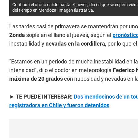
Continúa el otoño cálido hasta el jueves, día en que se espera vie
del tiempo en Mendoza. Imagen ilustrativa.
Las tardes casi de primavera se mantendrán por unos
Zonda
sople en el llano el jueves, según el
pronóstic
inestabilidad y
nevadas en la cordillera
, por lo que 
"Estamos en un período de mucha inestabilidad en la
intensidad", dijo el doctor en meteorología
Federico 
máxima de 20 grados
con nubosidad y nevadas en l
► TE PUEDE INTERESAR:
Dos mendocinos de un tou
registradora en Chile y fueron detenidos