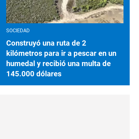
SOCIEDAD
Construyó una ruta de 2
kilómetros para ir a pescar en un
humedal y recibió una multa de
145.000 dólares