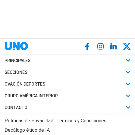
PRINCIPALES
Últimas Noticias
SECCIONES
Política
Horóscopo
OVACIÓN DEPORTES
Sociedad
Motores
Fútbol
GRUPO AMÉRICA INTERIOR
Policiales
Recetas
Mundial
Canal 7 en Vivo
CONTACTO
Judiciales
Trucos caseros
Automovilismo
Radio Nihuil
Acerca de Nosotros
Economia
Políticas de Privacidad
Términos y Condiciones
Series y Películas
Rugby
FM UNA
Contactanos
Decálogo ético de IA
Edictos y Solicitadas
Tenis