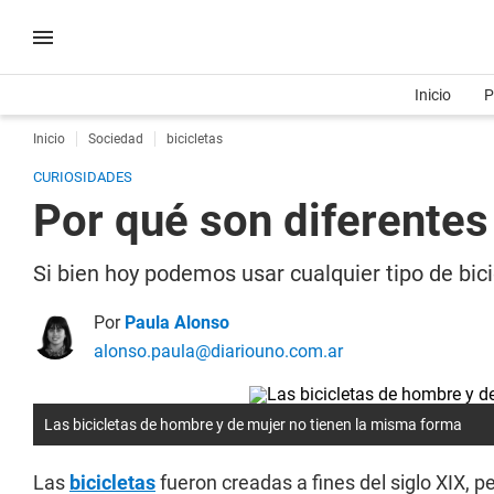
Inicio
P
Inicio
Sociedad
bicicletas
CURIOSIDADES
Por qué son diferentes
Si bien hoy podemos usar cualquier tipo de bici
Por
Paula Alonso
alonso.paula@diariouno.com.ar
Las bicicletas de hombre y de mujer no tienen la misma forma
Las
bicicletas
fueron creadas a fines del siglo XIX, 