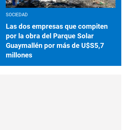
SOCIEDAD
Las dos empresas que compiten
por la obra del Parque Solar
Guaymallén por más de U$S5,7
millones