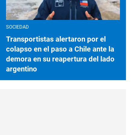
SOCIEDAD
Transportistas alertaron por el
colapso en el paso a Chile ante la
demora en su reapertura del lado
argentino