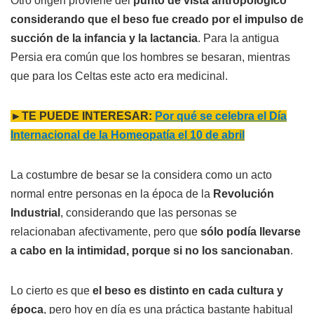
Otro origen proviene del
punto de vista antropológico
considerando que el beso fue creado por el impulso de
succión de la infancia y la lactancia
. Para la antigua
Persia era común que los hombres se besaran, mientras
que para los Celtas este acto era medicinal.
►TE PUEDE INTERESAR:
Por qué se celebra el Día
Internacional de la Homeopatía el 10 de abril
La costumbre de besar se la considera como un acto
normal entre personas en la época de la
Revolución
Industrial
, considerando que las personas se
relacionaban afectivamente, pero que
sólo podía llevarse
a cabo en la intimidad, porque si no los sancionaban
.
Lo cierto es que
el beso es distinto en cada cultura y
época
, pero hoy en día es una práctica bastante habitual