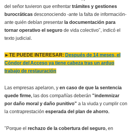
del señor tuvieron que enfrentar
trámites y gestiones
burocráticas
desconociendo -ante la falta de información-
ante quién debían presentar
la documentación para
tornar operativo el seguro
de vida colectivo", indicó el
texto judicial.
►TE PUEDE INTERESAR:
Después de 14 meses, el
Cóndor del Acceso ya tiene cabeza tras un arduo
trabajo de restauración
Las empresas apelaron, y
en caso de que la sentencia
quede firme,
las dos compañías deberán
"indemnizar
por daño moral y daño punitivo"
a la viuda y cumplir con
la contraprestación
esperada del plan de ahorro.
"Porque el
rechazo de la cobertura del seguro,
en