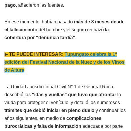
pago,
añadieron las fuentes.
En ese momento, habían pasado
más de 8 meses desde
el fallecimiento
del hombre y el seguro rechazó
la
cobertura por "denuncia tardía".
►TE PUEDE INTERESAR:
Tupungato celebra la 1ª
edición del Festival Nacional de la Nuez y de los Vinos
de Altura
La Unidad Jurisdiccional Civil N° 1 de General Roca
describió las
"idas y vueltas" que tuvo que afrontar
la
viuda para proteger el vehículo, y detalló los numerosos
trámites que debió iniciar en pleno duelo
y continuar los
años siguientes, en medio de
complicaciones
burocráticas y falta de información
adecuada por parte