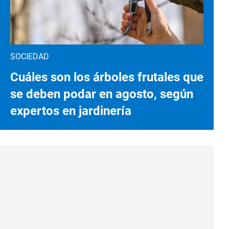
SOCIEDAD
Cuáles son los árboles frutales que
se deben podar en agosto, según
expertos en jardinería