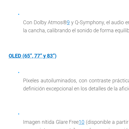
Con Dolby Atmos®
9
y Q-Symphony, el audio en
la cancha, calibrando el sonido de forma equi
OLED (65”, 77” y 83”)
Píxeles autoiluminados, con contraste prácti
definición excepcional en los detalles de la afic
Imagen nítida Glare Free
10
(disponible a partir