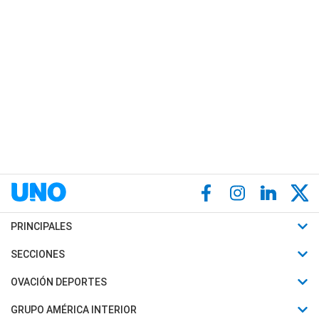
PRINCIPALES
Últimas Noticias
SECCIONES
Política
Horóscopo
OVACIÓN DEPORTES
Sociedad
Motores
Fútbol
GRUPO AMÉRICA INTERIOR