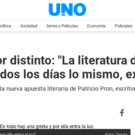
olítica
Sociedad
Series y Películas
Economia
Policiales
or distinto: "La literatur
os los días lo mismo, e
la nueva apuesta literaria de Patricio Pron, escrito
or ella entra la luz".
Foto: Zenda