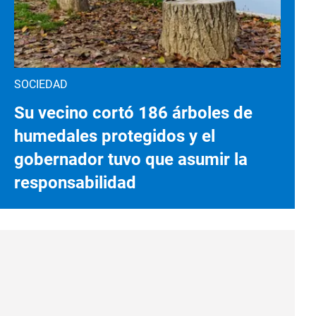
SOCIEDAD
Su vecino cortó 186 árboles de
humedales protegidos y el
gobernador tuvo que asumir la
responsabilidad