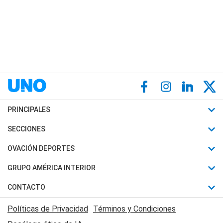
PRINCIPALES
Últimas Noticias
SECCIONES
Política
Horóscopo
OVACIÓN DEPORTES
Sociedad
Motores
Fútbol
GRUPO AMÉRICA INTERIOR
Policiales
Recetas
Mundial
Canal 7 en Vivo
CONTACTO
Judiciales
Trucos caseros
Automovilismo
Radio Nihuil
Acerca de Nosotros
Economia
Políticas de Privacidad
Términos y Condiciones
Series y Películas
Rugby
FM UNA
Contactanos