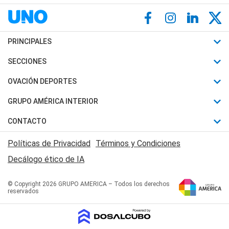
PRINCIPALES
Últimas Noticias
SECCIONES
Política
Horóscopo
OVACIÓN DEPORTES
Sociedad
Motores
Fútbol
GRUPO AMÉRICA INTERIOR
Policiales
Recetas
Mundial
Canal 7 en Vivo
CONTACTO
Judiciales
Trucos caseros
Automovilismo
Radio Nihuil
Acerca de Nosotros
Economia
Políticas de Privacidad
Términos y Condiciones
Series y Películas
Rugby
FM UNA
Contactanos
Decálogo ético de IA
Edictos y Solicitadas
Tenis
Radio Brava
Newsletter
Básquet
© Copyright 2026 GRUPO AMERICA – Todos los derechos
San Juan 8
reservados
Boxeo
Fuera de Juego