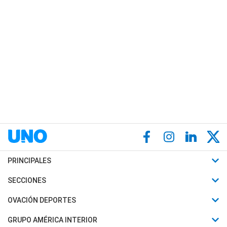
PRINCIPALES
Últimas Noticias
SECCIONES
Política
Horóscopo
OVACIÓN DEPORTES
Sociedad
Motores
Fútbol
GRUPO AMÉRICA INTERIOR