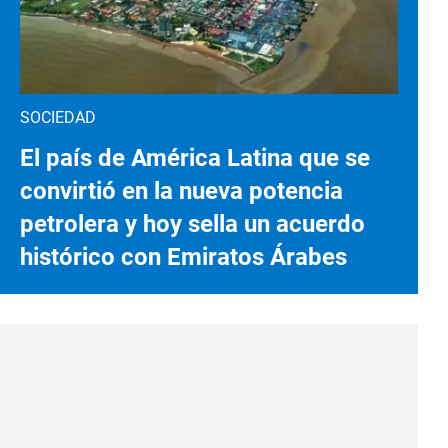
SOCIEDAD
El país de América Latina que se
convirtió en la nueva potencia
petrolera y hoy sella un acuerdo
histórico con Emiratos Árabes