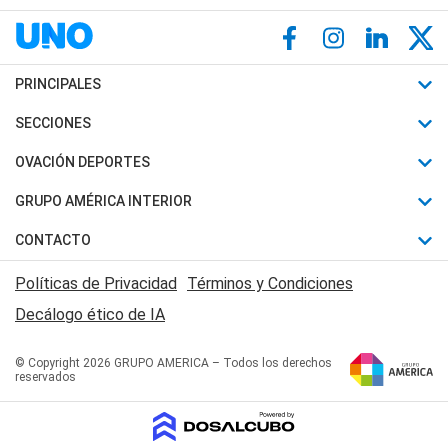
PRINCIPALES
Últimas Noticias
SECCIONES
Política
Horóscopo
OVACIÓN DEPORTES
Sociedad
Motores
Fútbol
GRUPO AMÉRICA INTERIOR
Policiales
Recetas
Mundial
Canal 7 en Vivo
CONTACTO
Judiciales
Trucos caseros
Automovilismo
Radio Nihuil
Acerca de Nosotros
Economia
Políticas de Privacidad
Términos y Condiciones
Series y Películas
Rugby
FM UNA
Contactanos
Decálogo ético de IA
Edictos y Solicitadas
Tenis
Radio Brava
Newsletter
Básquet
© Copyright 2026 GRUPO AMERICA – Todos los derechos
San Juan 8
reservados
Boxeo
Fuera de Juego