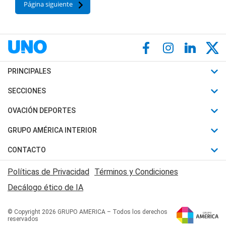
Página siguiente
PRINCIPALES
Últimas Noticias
SECCIONES
Política
Horóscopo
OVACIÓN DEPORTES
Sociedad
Motores
Fútbol
GRUPO AMÉRICA INTERIOR
Policiales
Recetas
Mundial
Canal 7 en Vivo
CONTACTO
Judiciales
Trucos caseros
Automovilismo
Radio Nihuil
Acerca de Nosotros
Economia
Políticas de Privacidad
Términos y Condiciones
Series y Películas
Rugby
FM UNA
Contactanos
Decálogo ético de IA
Edictos y Solicitadas
Tenis
Radio Brava
Newsletter
Básquet
© Copyright 2026 GRUPO AMERICA – Todos los derechos
San Juan 8
reservados