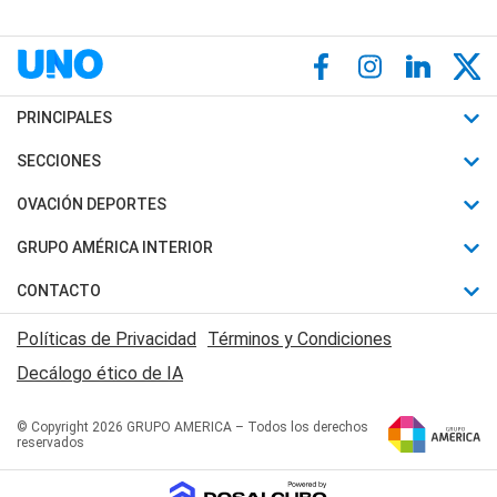
PRINCIPALES
Últimas Noticias
SECCIONES
Política
Horóscopo
OVACIÓN DEPORTES
Sociedad
Motores
Fútbol
GRUPO AMÉRICA INTERIOR
Policiales
Recetas
Mundial
Canal 7 en Vivo
CONTACTO
Judiciales
Trucos caseros
Automovilismo
Radio Nihuil
Acerca de Nosotros
Economia
Políticas de Privacidad
Términos y Condiciones
Series y Películas
Rugby
FM UNA
Contactanos
Decálogo ético de IA
Edictos y Solicitadas
Tenis
Radio Brava
Newsletter
Básquet
© Copyright 2026 GRUPO AMERICA – Todos los derechos
San Juan 8
reservados
Boxeo
Fuera de Juego