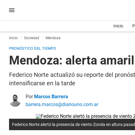
Inicio
P
Inicio
Sociedad
Mendoza
PRONÓSTICO DEL TIEMPO
Mendoza: alerta amaril
Federico Norte actualizó su reporte del pronós
intensificarse en la tarde
Por
Marcos Barrera
barrera.marcos@diariouno.com.ar
Federico Norte alertó la presencia de viento Zonda en altura pas