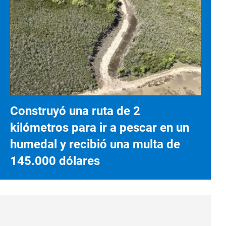
Construyó una ruta de 2
kilómetros para ir a pescar en un
humedal y recibió una multa de
145.000 dólares