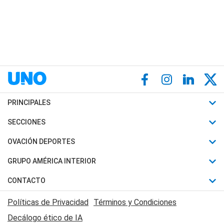
PRINCIPALES
Últimas Noticias
SECCIONES
Política
Horóscopo
OVACIÓN DEPORTES
Sociedad
Motores
Fútbol
GRUPO AMÉRICA INTERIOR
Policiales
Recetas
Mundial
Canal 7 en Vivo
CONTACTO
Judiciales
Trucos caseros
Automovilismo
Radio Nihuil
Acerca de Nosotros
Economia
Políticas de Privacidad
Términos y Condiciones
Series y Películas
Rugby
FM UNA
Contactanos
Decálogo ético de IA
Edictos y Solicitadas