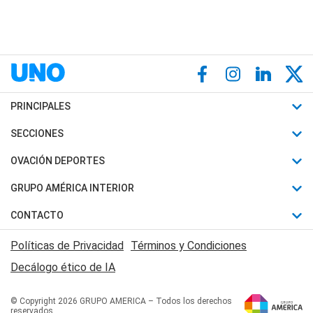
PRINCIPALES
Últimas Noticias
SECCIONES
Política
Horóscopo
OVACIÓN DEPORTES
Sociedad
Motores
Fútbol
GRUPO AMÉRICA INTERIOR
Policiales
Recetas
Mundial
Canal 7 en Vivo
CONTACTO
Judiciales
Trucos caseros
Automovilismo
Radio Nihuil
Acerca de Nosotros
Economia
Políticas de Privacidad
Términos y Condiciones
Series y Películas
Rugby
FM UNA
Contactanos
Decálogo ético de IA
Edictos y Solicitadas
Tenis
Radio Brava
Newsletter
Básquet
© Copyright 2026 GRUPO AMERICA – Todos los derechos
San Juan 8
reservados