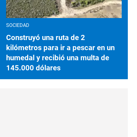
SOCIEDAD
Construyó una ruta de 2
kilómetros para ir a pescar en un
humedal y recibió una multa de
145.000 dólares