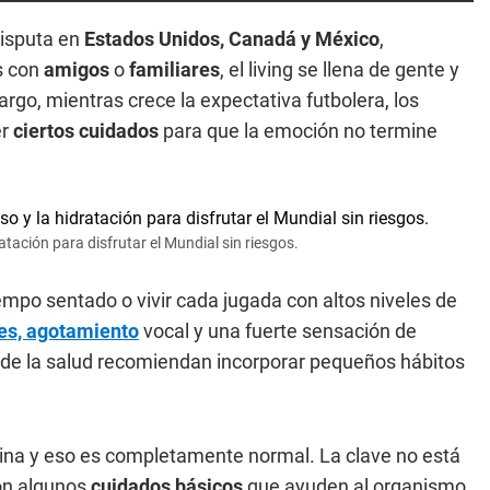
disputa en
Estados Unidos, Canadá y México
,
es con
amigos
o
familiares
, el living se llena de gente y
rgo, mientras crece la expectativa futbolera, los
er
ciertos cuidados
para que la emoción no termine
atación para disfrutar el Mundial sin riesgos.
po sentado o vivir cada jugada con altos niveles de
es, agotamiento
vocal y una fuerte sensación de
de la salud recomiendan incorporar pequeños hábitos
utina y eso es completamente normal. La clave no está
con algunos
cuidados básicos
que ayuden al organismo