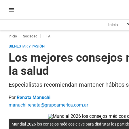
Inicio
P
Inicio
Sociedad
FIFA
BIENESTAR Y PASIÓN
Los mejores consejos m
la salud
Especialistas recomiendan mantener hábitos sa
Por
Renata Manuchi
manuchi.renata@grupoamerica.com.ar
Mundial 2026 los consejos médicos clave para disfrutar los partido