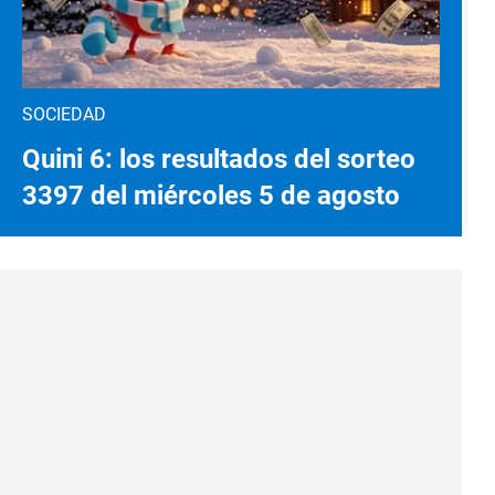
SOCIEDAD
Quini 6: los resultados del sorteo
3397 del miércoles 5 de agosto