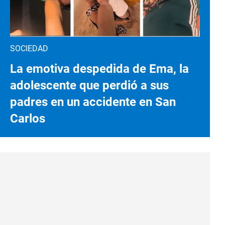
SOCIEDAD
La emotiva despedida de Ema, la
adolescente que perdió a sus
padres en un accidente en San
Carlos