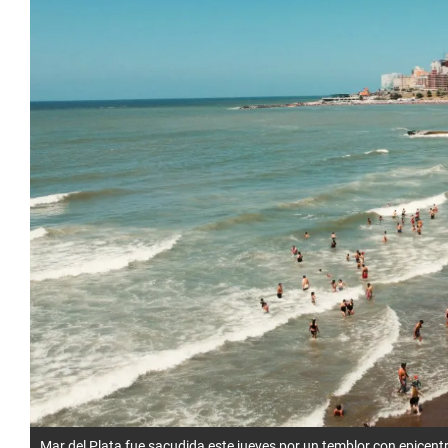
Mar del Plata fue sacudida este jueves por un temblor con epicentr