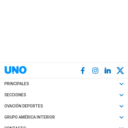
PRINCIPALES
Últimas Noticias
SECCIONES
Política
Horóscopo
OVACIÓN DEPORTES
Sociedad
Motores
Fútbol
GRUPO AMÉRICA INTERIOR
Policiales
Recetas
Mundial