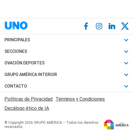
PRINCIPALES
Últimas Noticias
SECCIONES
Política
Horóscopo
OVACIÓN DEPORTES
Sociedad
Motores
Fútbol
GRUPO AMÉRICA INTERIOR
Policiales
Recetas
Mundial
Canal 7 en Vivo
CONTACTO
Judiciales
Trucos caseros
Automovilismo
Radio Nihuil
Acerca de Nosotros
Economia
Políticas de Privacidad
Términos y Condiciones
Series y Películas
Rugby
FM UNA
Contactanos
Decálogo ético de IA
Edictos y Solicitadas
Tenis
Radio Brava
Newsletter
Básquet
© Copyright 2026 GRUPO AMERICA – Todos los derechos
San Juan 8
reservados
Boxeo