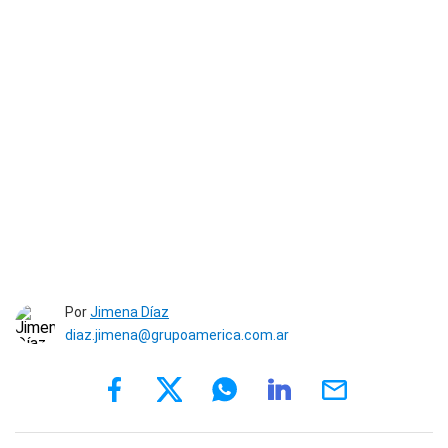
Por
Jimena Díaz
diaz.jimena@grupoamerica.com.ar