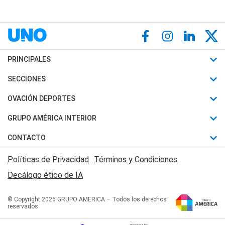
PRINCIPALES
Últimas Noticias
SECCIONES
Política
Horóscopo
OVACIÓN DEPORTES
Sociedad
Motores
Fútbol
GRUPO AMÉRICA INTERIOR
Policiales
Recetas
Mundial
Canal 7 en Vivo
CONTACTO
Judiciales
Trucos caseros
Automovilismo
Radio Nihuil
Acerca de Nosotros
Economia
Políticas de Privacidad
Términos y Condiciones
Series y Películas
Rugby
FM UNA
Contactanos
Decálogo ético de IA
Edictos y Solicitadas
Tenis
Radio Brava
Newsletter
Básquet
© Copyright 2026 GRUPO AMERICA – Todos los derechos
San Juan 8
reservados
Boxeo