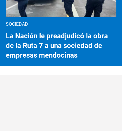
SOCIEDAD
La Nación le preadjudicó la obra
de la Ruta 7 a una sociedad de
empresas mendocinas