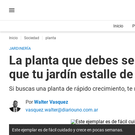
Inicio
P
Inicio
Sociedad
planta
JARDINERÍA
La planta que debes se
que tu jardín estalle d
Si buscas una planta de rápido crecimiento, te 
Por
Walter Vasquez
vasquez.walter@diariouno.com.ar
Este ejemplar es de fácil cuidado y crece en pocas semanas.