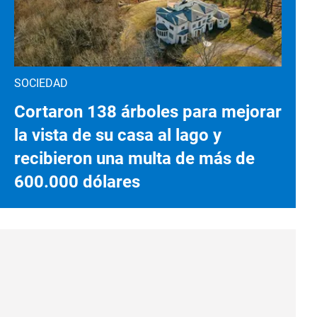
SOCIEDAD
Cortaron 138 árboles para mejorar
la vista de su casa al lago y
recibieron una multa de más de
600.000 dólares