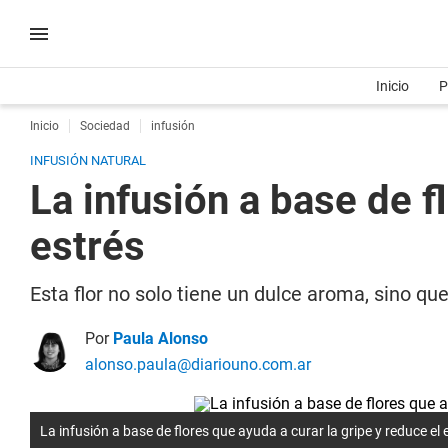
Inicio
P
Inicio
Sociedad
infusión
INFUSIÓN NATURAL
La infusión a base de f
estrés
Esta flor no solo tiene un dulce aroma, sino que
Por
Paula Alonso
alonso.paula@diariouno.com.ar
La infusión a base de flores que ayuda a curar la gripe y reduce el 