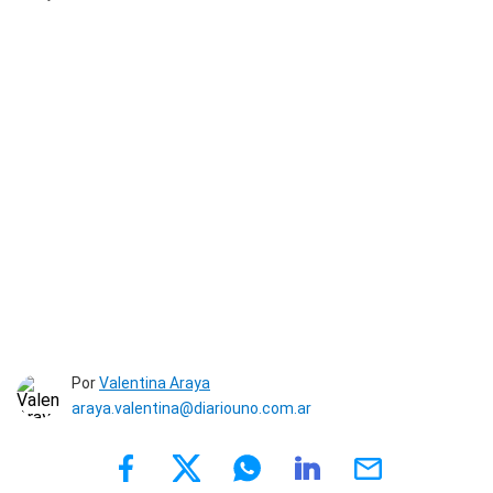
Por
Valentina Araya
araya.valentina@diariouno.com.ar