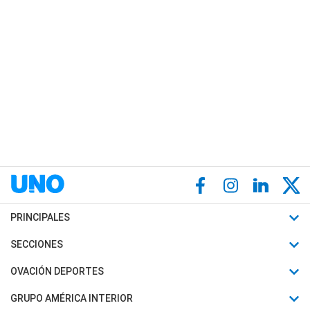
PRINCIPALES
Últimas Noticias
SECCIONES
Política
Horóscopo
OVACIÓN DEPORTES
Sociedad
Motores
Fútbol
GRUPO AMÉRICA INTERIOR