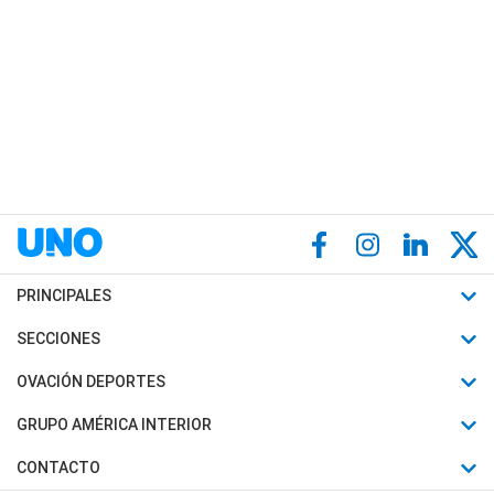
PRINCIPALES
Últimas Noticias
SECCIONES
Política
Horóscopo
OVACIÓN DEPORTES
Sociedad
Motores
Fútbol
GRUPO AMÉRICA INTERIOR
Policiales
Recetas
Mundial
Canal 7 en Vivo
CONTACTO
Judiciales
Trucos caseros