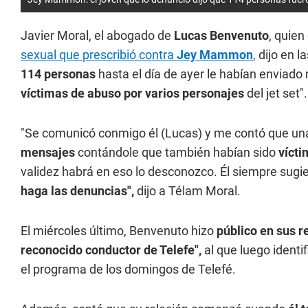
Javier Moral, el abogado de
Lucas Benvenuto
, quie
sexual que prescribió contra
Jey Mammon
,
dijo en l
114 personas
hasta el día de ayer le habían enviad
víctimas de abuso por varios personajes
del jet set".
"Se comunicó conmigo él (Lucas) y me contó que una
mensajes
contándole que también habían sido
vícti
validez habrá en eso lo desconozco. Él siempre sugi
haga las denuncias",
dijo a Télam Moral.
El miércoles último, Benvenuto hizo
público en sus r
reconocido conductor de Telefe",
al que luego ident
el programa de los domingos de Telefé.