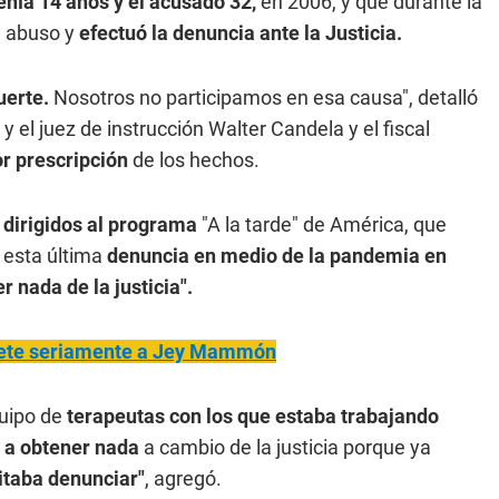
tenía 14 años y el acusado 32,
en 2006, y que durante la
e abuso y
efectuó la denuncia ante la Justicia.
uerte.
Nosotros no participamos en esa causa", detalló
 el juez de instrucción Walter Candela y el fiscal
or prescripción
de los hechos.
 dirigidos al programa
"A la tarde" de América, que
 esta última
denuncia en medio de la pandemia en
r nada de la justicia".
mete seriamente a Jey Mammón
uipo de
terapeutas con los que estaba trabajando
a a obtener nada
a cambio de la justicia porque ya
itaba denunciar"
, agregó.