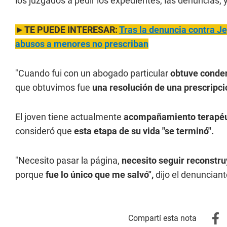
los juzgados a pedir los expedientes, las denuncias, 
►TE PUEDE INTERESAR:
Tras la denuncia contra 
abusos a menores no prescriban
"Cuando fui con un abogado particular
obtuve conden
que obtuvimos fue
una resolución de una prescripci
El joven tiene actualmente
acompañamiento terapéu
consideró que
esta etapa de su vida "se terminó".
"Necesito pasar la página,
necesito seguir reconstr
porque
fue lo único que me salvó",
dijo el denunciant