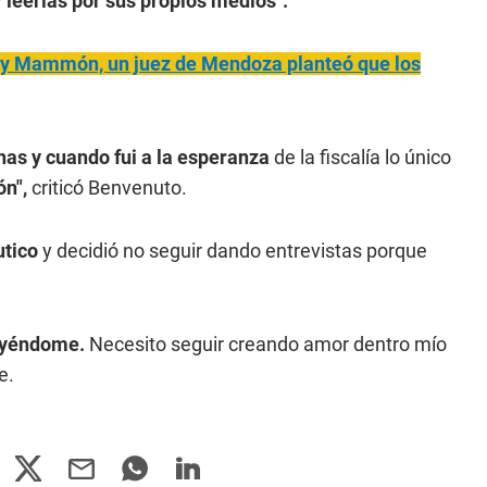
y
leerlas por sus propios medios".
Jey Mammón, un juez de Mendoza planteó que los
as y cuando fui a la esperanza
de la fiscalía lo único
ón",
criticó Benvenuto.
tico
y decidió no seguir dando entrevistas porque
uyéndome.
Necesito seguir creando amor dentro mío
e.