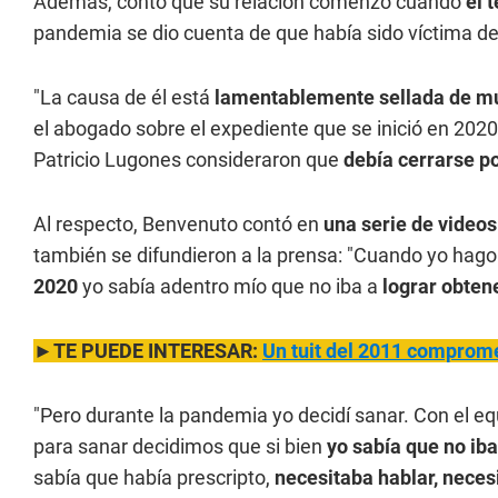
Además, contó que su relación comenzó cuando
él 
pandemia se dio cuenta de que había sido víctima d
"La causa de él está
lamentablemente sellada de m
el abogado sobre el expediente que se inició en 2020 y
Patricio Lugones consideraron que
debía cerrarse p
Al respecto, Benvenuto contó en
una serie de videos
también se difundieron a la prensa: "Cuando yo hago
2020
yo sabía adentro mío que no iba a
lograr obtene
►TE PUEDE INTERESAR:
Un tuit del 2011 compro
"Pero durante la pandemia yo decidí sanar. Con el eq
para sanar decidimos que si bien
yo sabía que no ib
sabía que había prescripto,
necesitaba hablar, neces