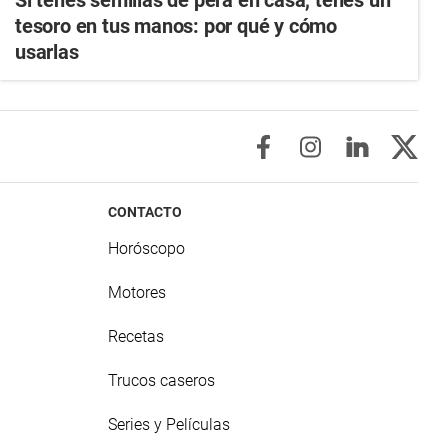
Si tenés semillas de pera en casa, tenés un
tesoro en tus manos: por qué y cómo
usarlas
CONTACTO
Horóscopo
Motores
Recetas
Trucos caseros
Series y Películas