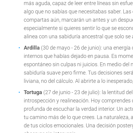
más aguda, capaz de leer entre líneas sin esfu
algo que no sabías que necesitabas saber. Las
compartas aún, marcarán un antes y un después 
especialmente si quieres sentir lo que se escond
alinea con una sabiduría ancestral que solo s
Ardilla
(30 de mayo - 26 de junio): una energía c
internos que habías dejado en pausa. Es moment
espontáneo sin culpas ni juicios. En medio del
sabiduría suave pero firme. Tus decisiones s
liviana, no del cálculo. Al abrirte a lo inespera
Tortuga
(27 de junio - 23 de julio): la lentitud 
introspección y realineación. Hoy comprendes q
profunda de escuchar la verdad interior. Un act
tu camino más de lo que crees. La naturaleza, 
de tus ciclos emocionales. Una decisión poste