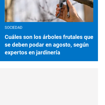
SOCIEDAD
Cuáles son los árboles frutales que
se deben podar en agosto, según
expertos en jardinería