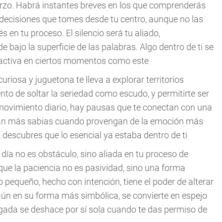
erzo. Habrá instantes breves en los que comprenderás
 decisiones que tomes desde tu centro, aunque no las
en tu proceso. El silencio será tu aliado,
e bajo la superficie de las palabras. Algo dentro de ti se
e activa en ciertos momentos como este
uriosa y juguetona te lleva a explorar territorios
o de soltar la seriedad como escudo, y permitirte ser
 movimiento diario, hay pausas que te conectan con una
erán más sabias cuando provengan de la emoción más
do, descubres que lo esencial ya estaba dentro de ti
del día no es obstáculo, sino aliada en tu proceso de
ue la paciencia no es pasividad, sino una forma
o pequeño, hecho con intención, tiene el poder de alterar
aún en su forma más simbólica, se convierte en espejo
rgada se deshace por sí sola cuando te das permiso de