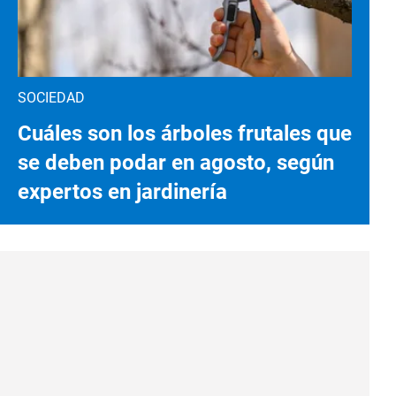
SOCIEDAD
Cuáles son los árboles frutales que
se deben podar en agosto, según
expertos en jardinería