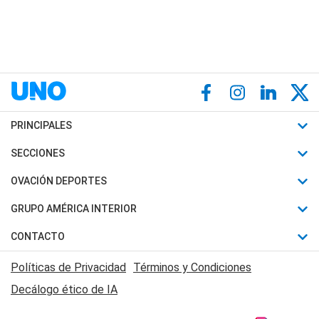
PRINCIPALES
Últimas Noticias
SECCIONES
Política
Horóscopo
OVACIÓN DEPORTES
Sociedad
Motores
Fútbol
GRUPO AMÉRICA INTERIOR
Policiales
Recetas
Mundial
Canal 7 en Vivo
CONTACTO
Judiciales
Trucos caseros
Automovilismo
Radio Nihuil
Acerca de Nosotros
Economia
Políticas de Privacidad
Términos y Condiciones
Series y Películas
Rugby
FM UNA
Contactanos
Decálogo ético de IA
Edictos y Solicitadas
Tenis
Radio Brava
Newsletter