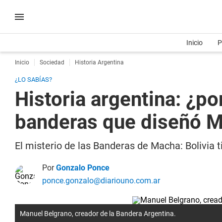
Inicio
P
Inicio
Sociedad
Historia Argentina
¿LO SABÍAS?
Historia argentina: ¿po
banderas que diseñó M
El misterio de las Banderas de Macha: Bolivia
Por
Gonzalo Ponce
ponce.gonzalo@diariouno.com.ar
Manuel Belgrano, creador de la Bandera Argentina.