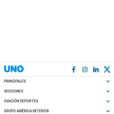
PRINCIPALES
Últimas Noticias
SECCIONES
Política
Horóscopo
OVACIÓN DEPORTES
Sociedad
Motores
Fútbol
GRUPO AMÉRICA INTERIOR