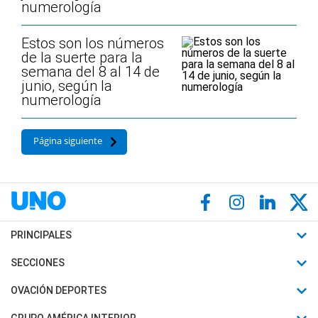
numerología
Estos son los números
de la suerte para la
semana del 8 al 14 de
junio, según la
numerología
Página siguiente
PRINCIPALES
Últimas Noticias
SECCIONES
Política
Horóscopo
OVACIÓN DEPORTES
Sociedad
Motores
Fútbol