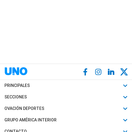
PRINCIPALES
Últimas Noticias
SECCIONES
Política
Horóscopo
OVACIÓN DEPORTES
Sociedad
Motores
Fútbol
GRUPO AMÉRICA INTERIOR
Policiales
Recetas
Mundial
Canal 7 en Vivo
CONTACTO