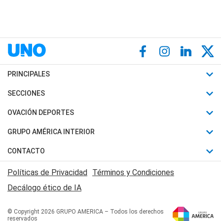
PRINCIPALES
Últimas Noticias
SECCIONES
Política
Horóscopo
OVACIÓN DEPORTES
Sociedad
Motores
Fútbol
GRUPO AMÉRICA INTERIOR
Policiales
Recetas
Mundial
Canal 7 en Vivo
CONTACTO
Judiciales
Trucos caseros
Automovilismo
Radio Nihuil
Acerca de Nosotros
Economia
Políticas de Privacidad
Términos y Condiciones
Series y Películas
Rugby
FM UNA
Contactanos
Decálogo ético de IA
Edictos y Solicitadas
Tenis
Radio Brava
Newsletter
Básquet
© Copyright 2026 GRUPO AMERICA – Todos los derechos
San Juan 8
reservados