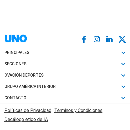
PRINCIPALES
Últimas Noticias
SECCIONES
Política
Horóscopo
OVACIÓN DEPORTES
Sociedad
Motores
Fútbol
GRUPO AMÉRICA INTERIOR
Policiales
Recetas
Mundial
Canal 7 en Vivo
CONTACTO
Judiciales
Trucos caseros
Automovilismo
Radio Nihuil
Acerca de Nosotros
Economia
Políticas de Privacidad
Términos y Condiciones
Series y Películas
Rugby
FM UNA
Contactanos
Decálogo ético de IA
Edictos y Solicitadas
Tenis
Radio Brava
Newsletter